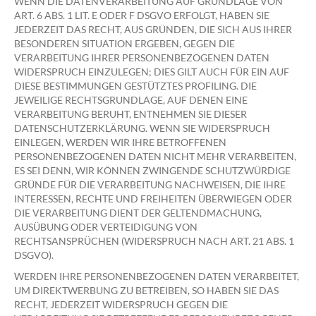
WENN DIE DATENVERARBEITUNG AUF GRUNDLAGE VON
ART. 6 ABS. 1 LIT. E ODER F DSGVO ERFOLGT, HABEN SIE
JEDERZEIT DAS RECHT, AUS GRÜNDEN, DIE SICH AUS IHRER
BESONDEREN SITUATION ERGEBEN, GEGEN DIE
VERARBEITUNG IHRER PERSONENBEZOGENEN DATEN
WIDERSPRUCH EINZULEGEN; DIES GILT AUCH FÜR EIN AUF
DIESE BESTIMMUNGEN GESTÜTZTES PROFILING. DIE
JEWEILIGE RECHTSGRUNDLAGE, AUF DENEN EINE
VERARBEITUNG BERUHT, ENTNEHMEN SIE DIESER
DATENSCHUTZERKLÄRUNG. WENN SIE WIDERSPRUCH
EINLEGEN, WERDEN WIR IHRE BETROFFENEN
PERSONENBEZOGENEN DATEN NICHT MEHR VERARBEITEN,
ES SEI DENN, WIR KÖNNEN ZWINGENDE SCHUTZWÜRDIGE
GRÜNDE FÜR DIE VERARBEITUNG NACHWEISEN, DIE IHRE
INTERESSEN, RECHTE UND FREIHEITEN ÜBERWIEGEN ODER
DIE VERARBEITUNG DIENT DER GELTENDMACHUNG,
AUSÜBUNG ODER VERTEIDIGUNG VON
RECHTSANSPRÜCHEN (WIDERSPRUCH NACH ART. 21 ABS. 1
DSGVO).
WERDEN IHRE PERSONENBEZOGENEN DATEN VERARBEITET,
UM DIREKTWERBUNG ZU BETREIBEN, SO HABEN SIE DAS
RECHT, JEDERZEIT WIDERSPRUCH GEGEN DIE