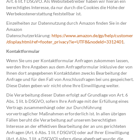
Art. 6 lit. f DSGVO. Als Websitebetreiber haben wir hieran ein
berechtigtes Interesse, da nur durch die Cookies die Höhe der
Werbekostenerstattung feststellbar ist.
Einzelheiten zur Datennutzung durch Amazon finden Sie in der
Amazon
Datenschutzerklärung:
https://www.amazon.de/gp/help/customer
/display.html/ref=footer_privacy?ie=UTF8&nodeId=3312401
.
Kontaktformular
Wenn Sie uns per Kontaktformular Anfragen zukommen lassen,
werden Ihre Angaben aus dem Anfrageformular inklusive der von
Ihnen dort angegebenen Kontaktdaten zwecks Bearbeitung der
Anfrage und für den Fall von Anschlussfragen bei uns gespeichert.
Diese Daten geben wir nicht ohne Ihre Einwilligung weiter.
Die Verarbeitung dieser Daten erfolgt auf Grundlage von Art. 6
Abs. 1 lit. b DSGVO, sofern Ihre Anfrage mit der Erfüllung eines
Vertrags zusammenhängt oder zur Durchführung
vorvertraglicher Maßnahmen erforderlich ist. In allen übrigen
Fällen beruht die Verarbeitung auf unserem berechtigten
Interesse an der effektiven Bearbeitung der an uns gerichteten
Anfragen (Art. 6 Abs. 1 lit. f DSGVO) oder auf Ihrer Einwilligung
(Art. 6 Abs. 1 lit. a DSGVO) sofern diese abgefragt wurde; die